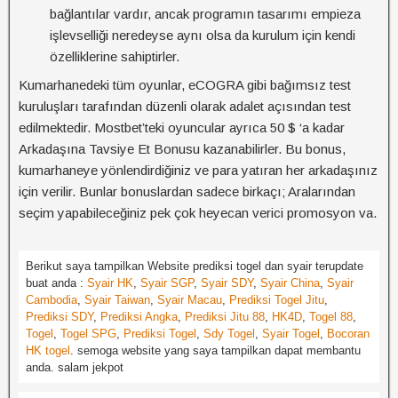
bağlantılar vardır, ancak programın tasarımı empieza
işlevselliği neredeyse aynı olsa da kurulum için kendi
özelliklerine sahiptirler.
Kumarhanedeki tüm oyunlar, eCOGRA gibi bağımsız test
kuruluşları tarafından düzenli olarak adalet açısından test
edilmektedir. Mostbet’teki oyuncular ayrıca 50 $ ‘a kadar
Arkadaşına Tavsiye Et Bonusu kazanabilirler. Bu bonus,
kumarhaneye yönlendirdiğiniz ve para yatıran her arkadaşınız
için verilir. Bunlar bonuslardan sadece birkaçı; Aralarından
seçim yapabileceğiniz pek çok heyecan verici promosyon va.
Berikut saya tampilkan Website prediksi togel dan syair terupdate
buat anda :
Syair HK
,
Syair SGP
,
Syair SDY
,
Syair China
,
Syair
Cambodia
,
Syair Taiwan
,
Syair Macau
,
Prediksi Togel Jitu
,
Prediksi SDY
,
Prediksi Angka
,
Prediksi Jitu 88
,
HK4D
,
Togel 88
,
Togel
,
Togel SPG
,
Prediksi Togel
,
Sdy Togel
,
Syair Togel
,
Bocoran
HK togel
. semoga website yang saya tampilkan dapat membantu
anda. salam jekpot