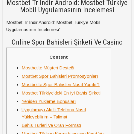
Mostbet Tr Indir Android: Mostbet Türkiye
Mobil Uygulamasının Incelemesi
Mostbet Tr Indir Android: Mostbet Türkiye Mobil
Uygulamasının Incelemesi”
Online Spor Bahisleri Şirketi Ve Casino
Content
Mostbet’te Müşteri Desteği
Mostbet Spor Bahisleri Promosyonları
Mostbet’te Spor Bahisleri Nasıl Yapılır?
Mostbet Türkiye’deki En Iyi Bahis Şirketi
Yeniden Yükleme Bonusları
Uygulamayı Akıllı Telefona Nasıl
Yükleyebilirim – Talimat
Bahis Türleri Ve Oran Formatı
Mostbet Türkiye Kumarhanesine Kayıt Ve