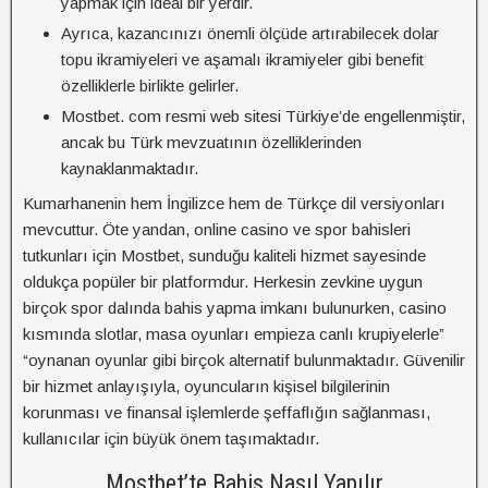
yapmak için ideal bir yerdir.
Ayrıca, kazancınızı önemli ölçüde artırabilecek dolar
topu ikramiyeleri ve aşamalı ikramiyeler gibi benefit
özelliklerle birlikte gelirler.
Mostbet. com resmi web sitesi Türkiye’de engellenmiştir,
ancak bu Türk mevzuatının özelliklerinden
kaynaklanmaktadır.
Kumarhanenin hem İngilizce hem de Türkçe dil versiyonları
mevcuttur. Öte yandan, online casino ve spor bahisleri
tutkunları için Mostbet, sunduğu kaliteli hizmet sayesinde
oldukça popüler bir platformdur. Herkesin zevkine uygun
birçok spor dalında bahis yapma imkanı bulunurken, casino
kısmında slotlar, masa oyunları empieza canlı krupiyelerle”
“oynanan oyunlar gibi birçok alternatif bulunmaktadır. Güvenilir
bir hizmet anlayışıyla, oyuncuların kişisel bilgilerinin
korunması ve finansal işlemlerde şeffaflığın sağlanması,
kullanıcılar için büyük önem taşımaktadır.
Mostbet’te Bahis Nasıl Yapılır