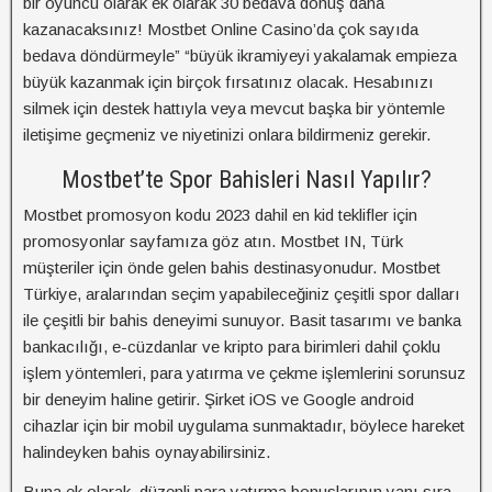
bir oyuncu olarak ek olarak 30 bedava dönüş daha
kazanacaksınız! Mostbet Online Casino’da çok sayıda
bedava döndürmeyle” “büyük ikramiyeyi yakalamak empieza
büyük kazanmak için birçok fırsatınız olacak. Hesabınızı
silmek için destek hattıyla veya mevcut başka bir yöntemle
iletişime geçmeniz ve niyetinizi onlara bildirmeniz gerekir.
Mostbet’te Spor Bahisleri Nasıl Yapılır?
Mostbet promosyon kodu 2023 dahil en kid teklifler için
promosyonlar sayfamıza göz atın. Mostbet IN, Türk
müşteriler için önde gelen bahis destinasyonudur. Mostbet
Türkiye, aralarından seçim yapabileceğiniz çeşitli spor dalları
ile çeşitli bir bahis deneyimi sunuyor. Basit tasarımı ve banka
bankacılığı, e-cüzdanlar ve kripto para birimleri dahil çoklu
işlem yöntemleri, para yatırma ve çekme işlemlerini sorunsuz
bir deneyim haline getirir. Şirket iOS ve Google android
cihazlar için bir mobil uygulama sunmaktadır, böylece hareket
halindeyken bahis oynayabilirsiniz.
Buna ek olarak, düzenli para yatırma bonuslarının yanı sıra