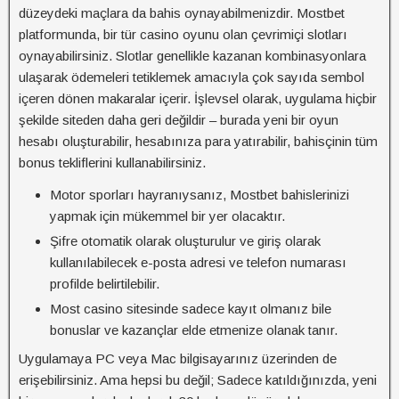
düzeydeki maçlara da bahis oynayabilmenizdir. Mostbet
platformunda, bir tür casino oyunu olan çevrimiçi slotları
oynayabilirsiniz. Slotlar genellikle kazanan kombinasyonlara
ulaşarak ödemeleri tetiklemek amacıyla çok sayıda sembol
içeren dönen makaralar içerir. İşlevsel olarak, uygulama hiçbir
şekilde siteden daha geri değildir – burada yeni bir oyun
hesabı oluşturabilir, hesabınıza para yatırabilir, bahisçinin tüm
bonus tekliflerini kullanabilirsiniz.
Motor sporları hayranıysanız, Mostbet bahislerinizi
yapmak için mükemmel bir yer olacaktır.
Şifre otomatik olarak oluşturulur ve giriş olarak
kullanılabilecek e-posta adresi ve telefon numarası
profilde belirtilebilir.
Most casino sitesinde sadece kayıt olmanız bile
bonuslar ve kazançlar elde etmenize olanak tanır.
Uygulamaya PC veya Mac bilgisayarınız üzerinden de
erişebilirsiniz. Ama hepsi bu değil; Sadece katıldığınızda, yeni