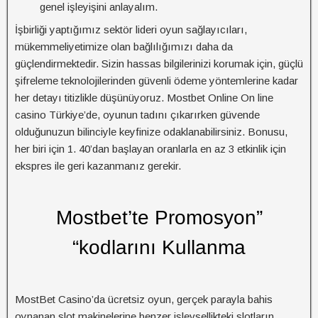
genel işleyişini anlayalım.
İşbirliği yaptığımız sektör lideri oyun sağlayıcıları,
mükemmeliyetimize olan bağlılığımızı daha da
güçlendirmektedir. Sizin hassas bilgilerinizi korumak için, güçlü
şifreleme teknolojilerinden güvenli ödeme yöntemlerine kadar
her detayı titizlikle düşünüyoruz. Mostbet Online On line
casino Türkiye’de, oyunun tadını çıkarırken güvende
olduğunuzun bilinciyle keyfinize odaklanabilirsiniz. Bonusu,
her biri için 1. 40’dan başlayan oranlarla en az 3 etkinlik için
ekspres ile geri kazanmanız gerekir.
Mostbet’te Promosyon”
“kodlarını Kullanma
MostBet Casino’da ücretsiz oyun, gerçek parayla bahis
oynanan slot makinelerine benzer işlevsellikteki slotların