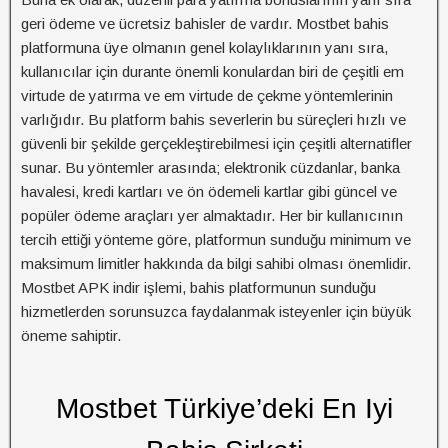
geri ödeme ve ücretsiz bahisler de vardır. Mostbet bahis
platformuna üye olmanın genel kolaylıklarının yanı sıra,
kullanıcılar için durante önemli konulardan biri de çeşitli em
virtude de yatırma ve em virtude de çekme yöntemlerinin
varlığıdır. Bu platform bahis severlerin bu süreçleri hızlı ve
güvenli bir şekilde gerçekleştirebilmesi için çeşitli alternatifler
sunar. Bu yöntemler arasında; elektronik cüzdanlar, banka
havalesi, kredi kartları ve ön ödemeli kartlar gibi güncel ve
popüler ödeme araçları yer almaktadır. Her bir kullanıcının
tercih ettiği yönteme göre, platformun sunduğu minimum ve
maksimum limitler hakkında da bilgi sahibi olması önemlidir.
Mostbet APK indir işlemi, bahis platformunun sunduğu
hizmetlerden sorunsuzca faydalanmak isteyenler için büyük
öneme sahiptir.
Mostbet Türkiye’deki En Iyi