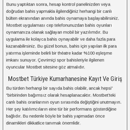
Bunu yaptıktan sonra, hesap kontrol panelinizden veya
doğrudan bahis yapmakla ilgilendiğiniz herhangi bir canlı
bülten ekranından anında bahis oynamaya başlayabilirsiniz.
Mostbet uygulaması cep telefonunuzdan bahis oyunları
oynamanıza olanak sağlayan mobil bir yazılımdır. Bu
uygulama ile kolayca bahis oynayabilir ve daha fazla para
kazanabilirsiniz. Bu güzel bonus, bahis için yapılan ilk para
yatırma işleminde belirli bir théatre kadar %100 eşleşme
imkanı sunuyor. Çevrimiçi spor bahisleriyle ilgilenen
oyuncular Mostbet sitesine göz atmalıdır.
Mostbet Türkiye Kumarhanesine Kayıt Ve Giriş
Bu türden herhangi bir sayıda bahis olabilir, ancak hepsi”
“birbirinden bağımsız olarak hesaplanacaktır. Mostbet’teki
canlı bahis oranlarının oyun sırasında değiştiğini unutmayın.
Her şey katılımcıların eine tür bir performans gösterdiğine
bağlıdır. Bu nedenle böyle bir bahis yapmadan önce
dinamikleri dikkatlice tanımak önemlidir.