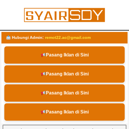
bungi Admin:
remot22.ac@gmail.com
Pasang Iklan di Sini
Pasang Iklan di Sini
Pasang Iklan di Sini
Pasang Iklan di Sini