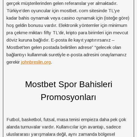
gerçek müşterilerinden gelen referanslar yer almaktadır.
Türkiye’den oyuncular için mostbet. com sitesinde TL’ye
kadar bahis oynamak veya casino oynamak için (isteğe göre)
hoş geldin bonusu vardır. Elektronik yöntemler için minimum
pra çekme miktarı fifty TL’dir, kripto para birimleri için mevcut
döviz kuruna bağlıdır. E-posta ile kayıt yaptırırsanız –
Mostbet’ten gelen postada belirtilen adrese” “gelecek olan
bağlantıyı kullanmak suretiyle e-posta adresini onaylamanız
gerekir
johnbreslin.org
.
Mostbet Spor Bahisleri
Promosyonları
Futbol, ​​basketbol, ​​futsal, masa tenisi empieza daha pek çok
alanda turnuvalar vardır. Kullanıcılar için avantajı, sadece
uluslararası yarışmalara değil, aynı zamanda bölgesel