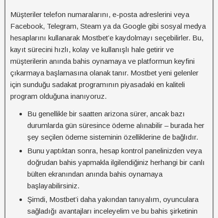
Müşteriler telefon numaralarını, e-posta adreslerini veya
Facebook, Telegram, Steam ya da Google gibi sosyal medya
hesaplarını kullanarak Mostbet’e kaydolmayı seçebilirler. Bu,
kayıt sürecini hızlı, kolay ve kullanışlı hale getirir ve
müşterilerin anında bahis oynamaya ve platformun keyfini
çıkarmaya başlamasına olanak tanır. Mostbet yeni gelenler
için sunduğu sadakat programının piyasadaki en kaliteli
program olduğuna inanıyoruz.
Bu genellikle bir saatten arizona sürer, ancak bazı
durumlarda gün süresince ödeme alınabilir – burada her
şey seçilen ödeme sisteminin özelliklerine de bağlıdır.
Bunu yaptıktan sonra, hesap kontrol panelinizden veya
doğrudan bahis yapmakla ilgilendiğiniz herhangi bir canlı
bülten ekranından anında bahis oynamaya
başlayabilirsiniz.
Şimdi, Mostbet’i daha yakından tanıyalım, oyunculara
sağladığı avantajları inceleyelim ve bu bahis şirketinin