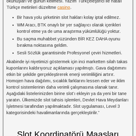
okunuşları ve günün kelimesi. Yazım Türkçeleştirici ile hatalı
Türkçe metinleri düzeltme
casino
.
Bir hava yolu şirketinin slot hakları kolay iptal edilmez.
WM Aracı, BTK onaylı bir yer sağlayıcı olarak içerikleri
kontrol etme ya de uma araştırma yükümlülüğü yoktur.
Bu saçma muhabbet yüzünden BİR KEZ DAHA oyunu
bırakma noktasına geldim.
Sesli Sözlük garantisinde Profesyonel çeviri hizmetleri.
Akabinde iyi niyetimizi göstermek için inci marketten silah takas
kuponlarını kaldırıyoruz açıklaması yapılmıştı. Gava dağıtımını
etkin bir şekilde gerçekleştirerek enerji verimliliğini artırır.
Homojen hava dağılımı, sıcaklık farklarını lessen eder ve iklim
kontrol sistemlerinin daha verimli çalışmasına olanak tanır.
Aşağıdaki listelerinizden birine slot’ı ekleyin ya da yeni bir tane
yaratın. Ülkemizde slot tahsis işlemleri, Devlet Hava Meydanları
İşletmesi tarafından yapılmaktadır. Slot uygulaması, Level 3
kategorisindeki havalimanlarında gerçekleştirilir.”
Slot Koordinatörü Maaşları