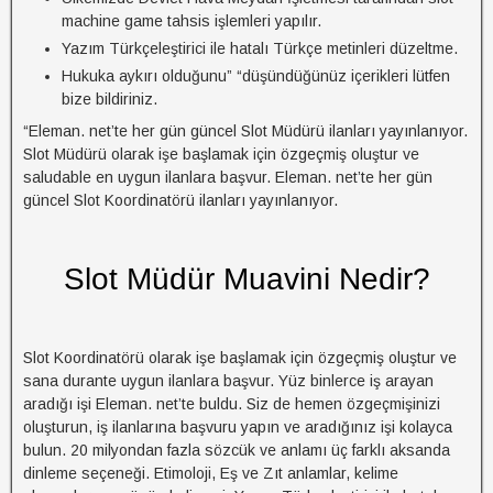
machine game tahsis işlemleri yapılır.
Yazım Türkçeleştirici ile hatalı Türkçe metinleri düzeltme.
Hukuka aykırı olduğunu” “düşündüğünüz içerikleri lütfen
bize bildiriniz.
“Eleman. net’te her gün güncel Slot Müdürü ilanları yayınlanıyor.
Slot Müdürü olarak işe başlamak için özgeçmiş oluştur ve
saludable en uygun ilanlara başvur. Eleman. net’te her gün
güncel Slot Koordinatörü ilanları yayınlanıyor.
Slot Müdür Muavini Nedir?
Slot Koordinatörü olarak işe başlamak için özgeçmiş oluştur ve
sana durante uygun ilanlara başvur. Yüz binlerce iş arayan
aradığı işi Eleman. net’te buldu. Siz de hemen özgeçmişinizi
oluşturun, iş ilanlarına başvuru yapın ve aradığınız işi kolayca
bulun. 20 milyondan fazla sözcük ve anlamı üç farklı aksanda
dinleme seçeneği. Etimoloji, Eş ve Zıt anlamlar, kelime