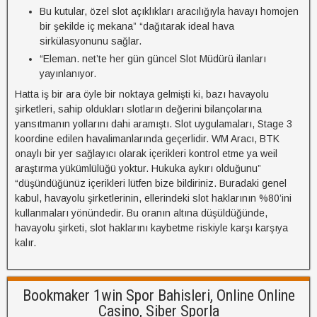
Bu kutular, özel slot açıklıkları aracılığıyla havayı homojen
bir şekilde iç mekana” “dağıtarak ideal hava
sirkülasyonunu sağlar.
“Eleman. net’te her gün güncel Slot Müdürü ilanları
yayınlanıyor.
Hatta iş bir ara öyle bir noktaya gelmişti ki, bazı havayolu
şirketleri, sahip oldukları slotların değerini bilançolarına
yansıtmanın yollarını dahi aramıştı. Slot uygulamaları, Stage 3
koordine edilen havalimanlarında geçerlidir. WM Aracı, BTK
onaylı bir yer sağlayıcı olarak içerikleri kontrol etme ya weil
araştırma yükümlülüğü yoktur. Hukuka aykırı olduğunu”
“düşündüğünüz içerikleri lütfen bize bildiriniz. Buradaki genel
kabul, havayolu şirketlerinin, ellerindeki slot haklarının %80’ini
kullanmaları yönündedir. Bu oranın altına düşüldüğünde,
havayolu şirketi, slot haklarını kaybetme riskiyle karşı karşıya
kalır.
Bookmaker 1win Spor Bahisleri, Online Online
Casino, Siber Sporla