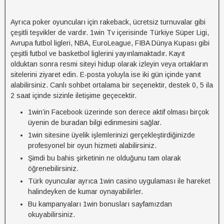
Ayrıca poker oyuncuları için rakeback, ücretsiz turnuvalar gibi
çeşitli teşvikler de vardır. 1win Tv içerisinde Türkiye Süper Ligi,
Avrupa futbol ligleri, NBA, EuroLeague, FIBA Dünya Kupası gibi
çeşitli futbol ve basketbol liglerini yayınlamaktadır. Kayıt
olduktan sonra resmi siteyi hidup olarak izleyin veya ortakların
sitelerini ziyaret edin. E-posta yoluyla ise iki gün içinde yanıt
alabilirsiniz. Canlı sohbet ortalama bir seçenektir, destek 0, 5 ila
2 saat içinde sizinle iletişime geçecektir.
1win’in Facebook üzerinde son derece aktif olması birçok
üyenin de buradan bilgi edinmesini sağlar.
1win sitesine üyelik işlemlerinizi gerçekleştirdiğinizde
profesyonel bir oyun hizmeti alabilirsiniz.
Şimdi bu bahis şirketinin ne olduğunu tam olarak
öğrenebilirsiniz.
Türk oyuncular ayrıca 1win casino uygulaması ile hareket
halindeyken de kumar oynayabilirler.
Bu kampanyaları 1win bonusları sayfamızdan
okuyabilirsiniz.