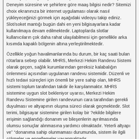
Deneyim süresine ve şehirlere göre maaş bilgisi nedir? Sitemizi
choix ekranınıza bir internet uygulaması olarak nasıl
yükleyeceğinizi görmek için aşağıdaki videoyu takip ediniz.
Slot/soket mantığı bugün dahi en yeni bilgisayarlara kadar
kullanılmaya devam edilmektedir. Laptoplarda slotlar
kullanıcıların çok daha rahat ulaşılabilmesi için genellikle arka
kısımda kapaklı bölgenin altına yerleştirilmektedir.
Özellikle yoğun havalimanlarında bu durum, bir kaç saati bulan
rötarlara sebep olabilir. MHRS, Merkezi Hekim Randevu Sistemi
olarak geçen, sağlık kurumlarından gereksiz kalabalığın
önlenmesi açısından uygulanan randevu sistemidir. Düzenli ve
hızlı tedavi süreçleri için önemli bir yere sahip olan, MHRS
sistemi toplum tarafından takdir ile karşılanmaktır. MHRS
sistemine uygun slot bekleniyor uyarısı, Merkezi Hekim
Randevu Sistemine girilen randevunun cara tarafından gerekli
duyulması ve altyapının oluşma süreci olarak geçmektedir. Slot
terimi, bilgisayar sistemine girilen kolay bir ?ekilde bilgilere
erişimin sağlandığı donanım ve bileşenlerin ayrılmasında
olumsu sonuçlar alınmasına yardımcı olmaktadır. Yeterli altyapı
ve” “donanıma sahip olunmaması durumunda, sistem ile ilgili
çökmeler ve engellemeler yaşanmaktadır.