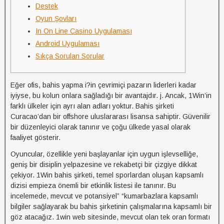
Destek
Oyun Şovları
In On Line Casino Uygulaması
Android Uygulaması
Sıkça Sorulan Sorular
Eğer ofis, bahis yapma i?in çevrimiçi pazarın liderleri kadar
iyiyse, bu kolun onlara sağladığı bir avantajdır. j. Ancak, 1Win’in
farklı ülkeler için ayrı alan adları yoktur. Bahis şirketi
Curacao’dan bir offshore uluslararası lisansa sahiptir. Güvenilir
bir düzenleyici olarak tanınır ve çoğu ülkede yasal olarak
faaliyet gösterir.
Oyuncular, özellikle yeni başlayanlar için uygun işlevselliğe,
geniş bir disiplin yelpazesine ve rekabetçi bir çizgiye dikkat
çekiyor. 1Win bahis şirketi, temel sporlardan oluşan kapsamlı
dizisi empieza önemli bir etkinlik listesi ile tanınır. Bu
incelemede, mevcut ve potansiyel” “kumarbazlara kapsamlı
bilgiler sağlayarak bu bahis şirketinin çalışmalarına kapsamlı bir
göz atacağız. 1win web sitesinde, mevcut olan tek oran formatı