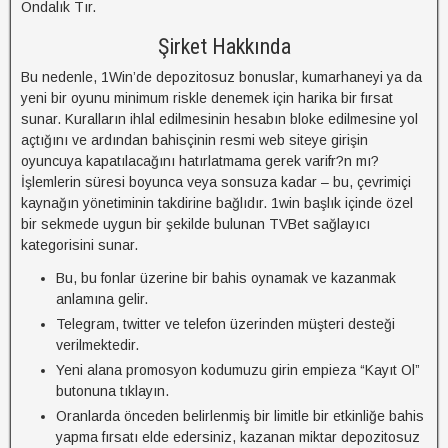
Ondalık Tır.
Şirket Hakkında
Bu nedenle, 1Win’de depozitosuz bonuslar, kumarhaneyi ya da
yeni bir oyunu minimum riskle denemek için harika bir fırsat
sunar. Kuralların ihlal edilmesinin hesabın bloke edilmesine yol
açtığını ve ardından bahisçinin resmi web siteye girişin
oyuncuya kapatılacağını hatırlatmama gerek varifr?n mı?
İşlemlerin süresi boyunca veya sonsuza kadar – bu, çevrimiçi
kaynağın yönetiminin takdirine bağlıdır. 1win başlık içinde özel
bir sekmede uygun bir şekilde bulunan TVBet sağlayıcı
kategorisini sunar.
Bu, bu fonlar üzerine bir bahis oynamak ve kazanmak
anlamına gelir.
Telegram, twitter ve telefon üzerinden müşteri desteği
verilmektedir.
Yeni alana promosyon kodumuzu girin empieza “Kayıt Ol”
butonuna tıklayın.
Oranlarda önceden belirlenmiş bir limitle bir etkinliğe bahis
yapma fırsatı elde edersiniz, kazanan miktar depozitosuz