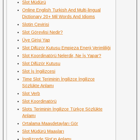
Slot Müdürü
Online English Turkish And Multi-lingual
Dictionary 20+ Mil Words And Idioms
Slotin Çevirisi
Slot Görevlisi Nedir?
Üye Girişi Yap
Slot Difüzör Kutusu Empieza Enerji Verimliliği
Slot Koordinatörü Nelerdir, Ne İş Yapar?
Slot Difüzör Kutusu
Slot İş İngilizcesi
Time Slot Teriminin İngilizce İngilizce
Sözlükte Anlamı
Slot Verb
Slot Koordinatörü
Slots Teriminin İngilizce Türkçe Sözlükte
Anlamı
Ortalama Maaşdetayları Gör
Slot Müdürü Maaşları
İngilizcede Slot’ın Anlamı