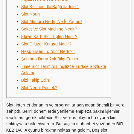
Slot Kelimesi Ile Bağlı Ifadeler”
Slot Noun
Slot Müdürü Nedir, Ne İş Yapar?
Soket Ve Slot Machine Nedir?
Ekran Kartı Slot Tipleri Nedir?
Slot Difüzör Kutusu Nedir?
Responses To “slot Nedir? ”
Şunlarla Daha ?ok Bilgi Edinin:
Time Slot Teriminin İngilizce Türkçe Sözlükte
Anlamı
Bizi Takip Edin!
Slot Nenni Demek?
Slot, internet donanım ve programlar açısından önemli bir yere
sahiptir. Belirli dönemlerde yenileme empieza bakım işlemleri
yapılması gerekmektedir. Slot versus olayını bu oyuna kim
soktuysa tebrik ediyorum. Bu saçma muhabbet yüzünden BİR
KEZ DAHA oyunu bırakma noktasına geldim. Boş slot