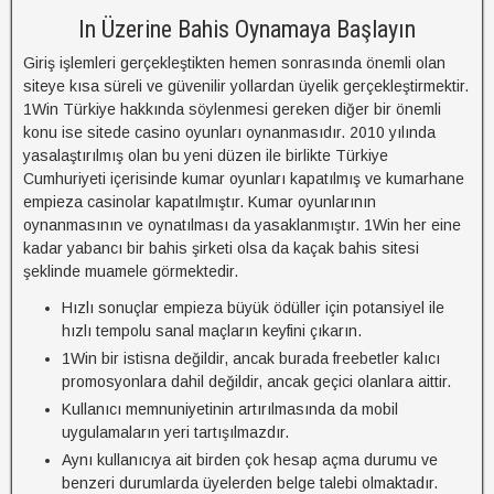
In Üzerine Bahis Oynamaya Başlayın
Giriş işlemleri gerçekleştikten hemen sonrasında önemli olan
siteye kısa süreli ve güvenilir yollardan üyelik gerçekleştirmektir.
1Win Türkiye hakkında söylenmesi gereken diğer bir önemli
konu ise sitede casino oyunları oynanmasıdır. 2010 yılında
yasalaştırılmış olan bu yeni düzen ile birlikte Türkiye
Cumhuriyeti içerisinde kumar oyunları kapatılmış ve kumarhane
empieza casinolar kapatılmıştır. Kumar oyunlarının
oynanmasının ve oynatılması da yasaklanmıştır. 1Win her eine
kadar yabancı bir bahis şirketi olsa da kaçak bahis sitesi
şeklinde muamele görmektedir.
Hızlı sonuçlar empieza büyük ödüller için potansiyel ile
hızlı tempolu sanal maçların keyfini çıkarın.
1Win bir istisna değildir, ancak burada freebetler kalıcı
promosyonlara dahil değildir, ancak geçici olanlara aittir.
Kullanıcı memnuniyetinin artırılmasında da mobil
uygulamaların yeri tartışılmazdır.
Aynı kullanıcıya ait birden çok hesap açma durumu ve
benzeri durumlarda üyelerden belge talebi olmaktadır.