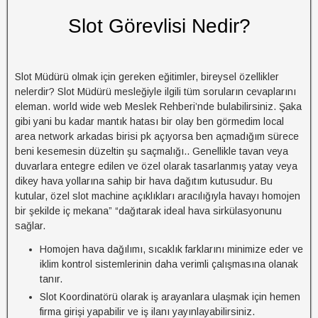
Slot Görevlisi Nedir?
Slot Müdürü olmak için gereken eğitimler, bireysel özellikler
nelerdir? Slot Müdürü mesleğiyle ilgili tüm soruların cevaplarını
eleman. world wide web Meslek Rehberi’nde bulabilirsiniz. Şaka
gibi yani bu kadar mantık hatası bir olay ben görmedim local
area network arkadas birisi pk açıyorsa ben açmadığım sürece
beni kesemesin düzeltin şu saçmalığı.. Genellikle tavan veya
duvarlara entegre edilen ve özel olarak tasarlanmış yatay veya
dikey hava yollarına sahip bir hava dağıtım kutusudur. Bu
kutular, özel slot machine açıklıkları aracılığıyla havayı homojen
bir şekilde iç mekana” “dağıtarak ideal hava sirkülasyonunu
sağlar.
Homojen hava dağılımı, sıcaklık farklarını minimize eder ve
iklim kontrol sistemlerinin daha verimli çalışmasına olanak
tanır.
Slot Koordinatörü olarak iş arayanlara ulaşmak için hemen
firma girişi yapabilir ve iş ilanı yayınlayabilirsiniz.