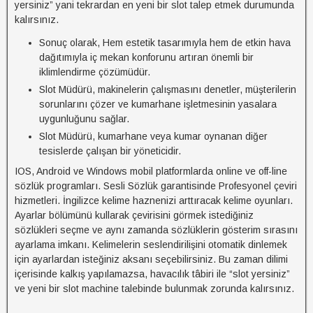
yersiniz” yani tekrardan en yeni bir slot talep etmek durumunda
kalırsınız.
Sonuç olarak, Hem estetik tasarımıyla hem de etkin hava
dağıtımıyla iç mekan konforunu artıran önemli bir
iklimlendirme çözümüdür.
Slot Müdürü, makinelerin çalışmasını denetler, müşterilerin
sorunlarını çözer ve kumarhane işletmesinin yasalara
uygunluğunu sağlar.
Slot Müdürü, kumarhane veya kumar oynanan diğer
tesislerde çalışan bir yöneticidir.
IOS, Android ve Windows mobil platformlarda online ve off-line
sözlük programları. Sesli Sözlük garantisinde Profesyonel çeviri
hizmetleri. İngilizce kelime haznenizi arttıracak kelime oyunları.
Ayarlar bölümünü kullarak çevirisini görmek istediğiniz
sözlükleri seçme ve aynı zamanda sözlüklerin gösterim sırasını
ayarlama imkanı. Kelimelerin seslendirilişini otomatik dinlemek
için ayarlardan isteğiniz aksanı seçebilirsiniz. Bu zaman dilimi
içerisinde kalkış yapılamazsa, havacılık tâbiri ile “slot yersiniz”
ve yeni bir slot machine talebinde bulunmak zorunda kalırsınız.