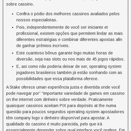
sobre cassino.
Confira o pódio dos melhores cassinos avaliados pelos
nossos especialistas.
Pois, independentemente de você ser iniciante et
profissional, existem opções que permitem lindar as mais
diferentes estratégias e combinar diferentes apostas afin
de ganhar prêmios incríveis.
Este cuantioso bônus garante logo muitas horas de
diversão, seja nas slots ou nos mais de 45 jogos rápidos.
E, asi como não poderia deixar de ser, operating system
jogadores brasileiros também já estão sonhando com as
possibilidades que essa plataforma oferece.
A Stake oferece uman experiência justa e divertida onde você
pode navegar por” “importante variedade de games em cassino
on the internet com dinheiro sobre verdade. Praticamente
quaisquer cassinos aceitam PIX para depósito at the numa
questão para poucos segundos operating-system apostadores
têm company logo o dinheiro disponível para apostar. A
qualidade do cassino é muito parecida, pelo que irá
essencialmente depender sobre qual interface você prefere. Em