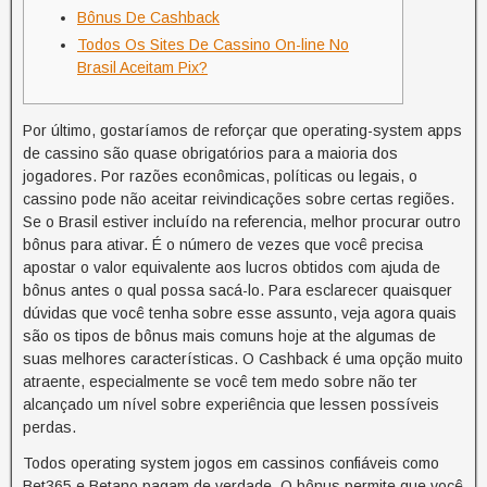
Bônus De Cashback
Todos Os Sites De Cassino On-line No
Brasil Aceitam Pix?
Por último, gostaríamos de reforçar que operating-system apps
de cassino são quase obrigatórios para a maioria dos
jogadores. Por razões econômicas, políticas ou legais, o
cassino pode não aceitar reivindicações sobre certas regiões.
Se o Brasil estiver incluído na referencia, melhor procurar outro
bônus para ativar. É o número de vezes que você precisa
apostar o valor equivalente aos lucros obtidos com ajuda de
bônus antes o qual possa sacá-lo. Para esclarecer quaisquer
dúvidas que você tenha sobre esse assunto, veja agora quais
são os tipos de bônus mais comuns hoje at the algumas de
suas melhores características. O Cashback é uma opção muito
atraente, especialmente se você tem medo sobre não ter
alcançado um nível sobre experiência que lessen possíveis
perdas.
Todos operating system jogos em cassinos confiáveis como
Bet365 e Betano pagam de verdade. O bônus permite que você