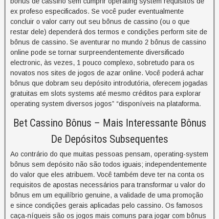
bônus de cassino sem cumprir operating system requisitos de
ex profeso especificados. Se você puder eventualmente
concluir o valor carry out seu bônus de cassino (ou o que
restar dele) dependerá dos termos e condições perform site de
bônus de cassino. Se aventurar no mundo 2 bônus de cassino
online pode se tornar surpreendentemente diversificado
electronic, às vezes, 1 pouco complexo, sobretudo para os
novatos nos sites de jogos de azar online. Você poderá achar
bônus que dobram seu depósito introdutória, oferecem jogadas
gratuitas em slots systems até mesmo créditos para explorar
operating system diversos jogos” “disponíveis na plataforma.
Bet Cassino Bônus – Mais Interessante Bônus
De Depósitos Subsequentes
Ao contrário do que muitas pessoas pensam, operating-system
bônus sem depósito não são todos iguais; independentemente
do valor que eles atribuem. Você também deve ter na conta os
requisitos de apostas necessários para transformar u valor do
bônus em um equilíbrio genuine, a validade de uma promoção
e since condições gerais aplicadas pelo cassino. Os famosos
caça-níqueis são os jogos mais comuns para jogar com bônus