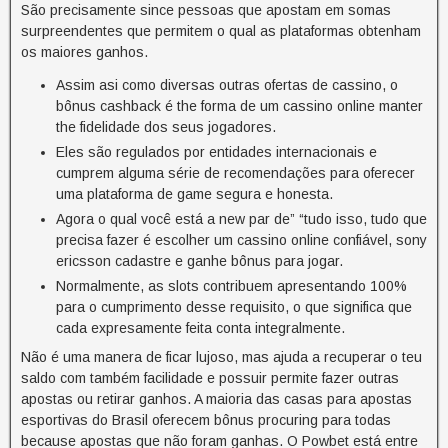
São precisamente since pessoas que apostam em somas
surpreendentes que permitem o qual as plataformas obtenham
os maiores ganhos.
Assim asi como diversas outras ofertas de cassino, o
bônus cashback é the forma de um cassino online manter
the fidelidade dos seus jogadores.
Eles são regulados por entidades internacionais e
cumprem alguma série de recomendações para oferecer
uma plataforma de game segura e honesta.
Agora o qual você está a new par de” “tudo isso, tudo que
precisa fazer é escolher um cassino online confiável, sony
ericsson cadastre e ganhe bônus para jogar.
Normalmente, as slots contribuem apresentando 100%
para o cumprimento desse requisito, o que significa que
cada expresamente feita conta integralmente.
Não é uma manera de ficar lujoso, mas ajuda a recuperar o teu
saldo com também facilidade e possuir permite fazer outras
apostas ou retirar ganhos. A maioria das casas para apostas
esportivas do Brasil oferecem bônus procuring para todas
because apostas que não foram ganhas. O Powbet está entre