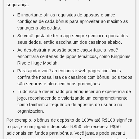
segurança.
É importante oír os requisitos de apostas e since
condições de cada bônus para aproveitar ao máximo as
vantagens oferecidas.
Se você gosta de ter o app sempre gemini na ponta dos
seus dedos, então escolha um dos cassinos abaixo.
Ao desobstruir a sessão sobre caça-níqueis, você
encontrará centenas de jogos temáticos, como Kingdoms
Rise e Huge Moolah.
Para ajudar você an encontrar web pages confiáveis,
confira the nossa lista de cassinos com bônus, pois todos
são seguros e oferecem boas promoções.
Tudo isso é desenhado pra enriquecer an experiência de
jogo, reconhecendo e valorizando um comprometimento
como também a frequência de apostas do usuário na
organizacion.
Por exemplo, o bônus de depósito de 100% até R$100 significa
o qual, se um jogador depositar R$50, ele receberá R$50
adicionais em fundos para bônus. Você jamais pode sacar 1