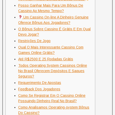
Posso Ganhar Mais Para Um Bônus De
Cassino Ao Mesmo Tempo?
Um Cassino On-line A Dinheiro Genuine
Oferece Bônus Aos Jogadores?
O Bônus Sobre Cassino É Grátis E Em Qual
Devo Jogar?
Restrições De Jogo
Qual O Mais Interessante Cassino Com
Games Online Grátis?
Até R$2500 E 25 Rodadas Grátis
Todos Operating System Cassinos Online
No Brasil Oferecem Depósitos E Saques
Seguros?
Requerimento De Apostas
Feedback Dos Jogadores
Como Se Registrar Em O Cassino Online
Possuindo Dinheiro Real No Brasil?
Como Analisamos Operating-system Bônus
Do Cassino?