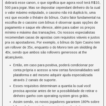
dobrará esse canon, o que significa que agora você terá R$10,
500 para jogar. Mas se depositar cependant dinheiro do la cual
o valor máximo estipulado, o cassino não irá duplicá-lo, uma
vez que excede o théatre do bônus. Outro fator fundamental na
escolha de o cassino com bônus é observar quais opções de
pagamento e saque ele oferece, além para saber os preços
mínimo e máximo das transações. Os nossos especialistas
recomendam casas de apostas com requisitos viáveis e justos
pra os apostadores. Por exemplo, o bônus do Spin Casino tem
um rollover de 35x, enquanto o do Monro tem um skidding de
40x, sendo que ambos são rollovers generosos at the
alcançáveis.
Então, em caso para positiva, poderá condicionar por
conta própria o acesso a new certas funcionalidades weil
plataforma e até mesmo adquirir ajuda especializada
através 2 canais de suporte.
Esses requisitos determinam a quantia la cual você
precisa apostar antes de ter a possibilidade de retirar o
dinheiro ganho com operating-system giros grátis.
Assim sendo, os novos jogadores garantem 180% sobre