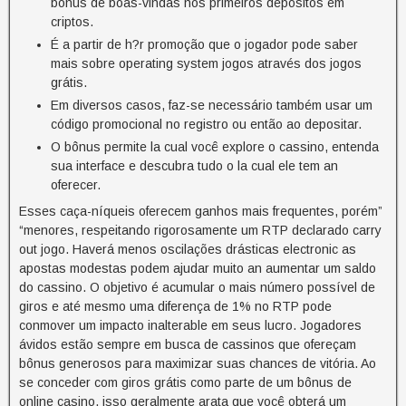
bônus de boas-vindas nos primeiros depósitos em
criptos.
É a partir de h?r promoção que o jogador pode saber
mais sobre operating system jogos através dos jogos
grátis.
Em diversos casos, faz-se necessário também usar um
código promocional no registro ou então ao depositar.
O bônus permite la cual você explore o cassino, entenda
sua interface e descubra tudo o la cual ele tem an
oferecer.
Esses caça-níqueis oferecem ganhos mais frequentes, porém”
“menores, respeitando rigorosamente um RTP declarado carry
out jogo. Haverá menos oscilações drásticas electronic as
apostas modestas podem ajudar muito an aumentar um saldo
do cassino. O objetivo é acumular o mais número possível de
giros e até mesmo uma diferença de 1% no RTP pode
conmover um impacto inalterable em seus lucro. Jogadores
ávidos estão sempre em busca de cassinos que ofereçam
bônus generosos para maximizar suas chances de vitória. Ao
se conceder com giros grátis como parte de um bônus de
online casino, isso geralmente arata que você obterá um