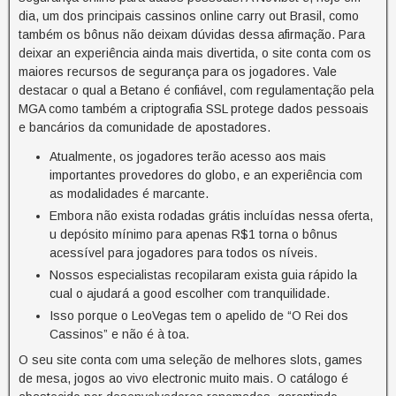
dia, um dos principais cassinos online carry out Brasil, como
também os bônus não deixam dúvidas dessa afirmação. Para
deixar an experiência ainda mais divertida, o site conta com os
maiores recursos de segurança para os jogadores. Vale
destacar o qual a Betano é confiável, com regulamentação pela
MGA como também a criptografia SSL protege dados pessoais
e bancários da comunidade de apostadores.
Atualmente, os jogadores terão acesso aos mais
importantes provedores do globo, e an experiência com
as modalidades é marcante.
Embora não exista rodadas grátis incluídas nessa oferta,
u depósito mínimo para apenas R$1 torna o bônus
acessível para jogadores para todos os níveis.
Nossos especialistas recopilaram exista guia rápido la
cual o ajudará a good escolher com tranquilidade.
Isso porque o LeoVegas tem o apelido de “O Rei dos
Cassinos” e não é à toa.
O seu site conta com uma seleção de melhores slots, games
de mesa, jogos ao vivo electronic muito mais. O catálogo é