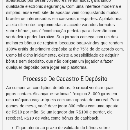
abastecido por desenvolvedores renomados, garantindo
qualidade electronic segurança. Com uma interface moderna e
simples, esse web site de apostas vem conquistando muitos
brasileiros interessados em cassinos e esportes. A plataforma
aceita diferentes criptomoedas e accede variados formatos
sobre bônus, uma” “combinação perfeita para diversão com
verdadeiro poder lucrativo. Sua jornada começa com um dos
melhores bônus de registro, because boas-vindas que rendem
100% grátis do primeiro depósito at the 75% do de acordo com.
Como foi dicho inicialmente, existe a possibilidade de adquirir
bônus sem depósito, que não obrigam um jogador a fazer
qualquer depósito para jogar em plataforma.
Processo De Cadastro E Depósito
Ao cumprir as condições de bônus, é crucial verificar quais
jogos contam. Alcançar esse limiar” “exigiria 3. 000 giros em
uma máquina caça-níqueis com uma aposta de um real. Para
games de mesa, você deve jogar 300 mãos com uma aposta
de R$10 por mão. Se um jogador dar R$100 e perder, ele
receberá R$10 de volta como bônus de cashback.
Fique atento ao prazo de validade do bônus sobre