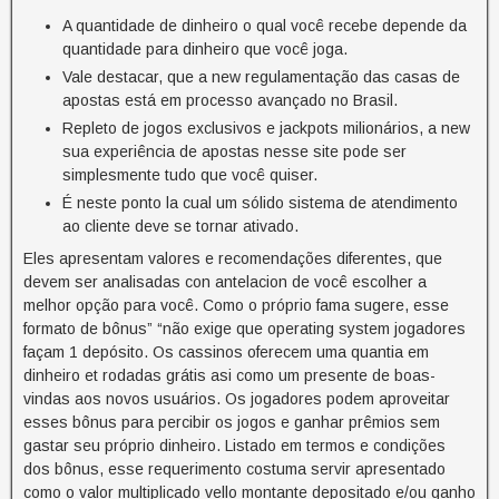
A quantidade de dinheiro o qual você recebe depende da
quantidade para dinheiro que você joga.
Vale destacar, que a new regulamentação das casas de
apostas está em processo avançado no Brasil.
Repleto de jogos exclusivos e jackpots milionários, a new
sua experiência de apostas nesse site pode ser
simplesmente tudo que você quiser.
É neste ponto la cual um sólido sistema de atendimento
ao cliente deve se tornar ativado.
Eles apresentam valores e recomendações diferentes, que
devem ser analisadas con antelacion de você escolher a
melhor opção para você. Como o próprio fama sugere, esse
formato de bônus” “não exige que operating system jogadores
façam 1 depósito. Os cassinos oferecem uma quantia em
dinheiro et rodadas grátis asi como um presente de boas-
vindas aos novos usuários. Os jogadores podem aproveitar
esses bônus para percibir os jogos e ganhar prêmios sem
gastar seu próprio dinheiro. Listado em termos e condições
dos bônus, esse requerimento costuma servir apresentado
como o valor multiplicado vello montante depositado e/ou ganho