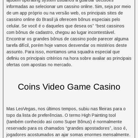
informadas ao selecionar um cassino online. Sim, seja por meio
de um app próprio ou na versão web, os principais sites de
cassino online do Brasil já oferecem bônus especiais pelo
celular. Se você é o daqueles que desea os” “best cassinos
com bônus de cadastro, chegou ao lugar incontestável.
Encontrar os grandes bônus de cassino pode parecer alguma
tarefa difícil, porém hoje vamos desvendar os mistérios deste
assunto. Para isso, montamos uma squadra especial que
definiu os principais critérios na hora sobre avaliar as principais
ofertas com apostas no mercado.
Coins Video Game Casino
Mas LeoVegas, nos últimos tempos, subiu nas fileiras para o
topo da lista de preferências. O termo High Painting tool
(também conhecido asi como Super Bônus) é normalmente
reservado para os chamados “grandes apostadores”, isso é,
jogadores acostumados an ajar somas enormes mensalmente.