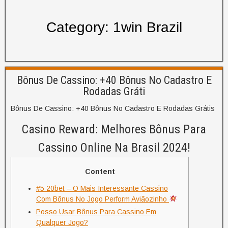
Category:
1win Brazil
Bônus De Cassino: +40 Bônus No Cadastro E
Rodadas Gráti
Bônus De Cassino: +40 Bônus No Cadastro E Rodadas Grátis
Casino Reward: Melhores Bônus Para
Cassino Online Na Brasil 2024!
Content
#5 20bet – O Mais Interessante Cassino
Com Bônus No Jogo Perform Aviãozinho
Posso Usar Bônus Para Cassino Em
Qualquer Jogo?